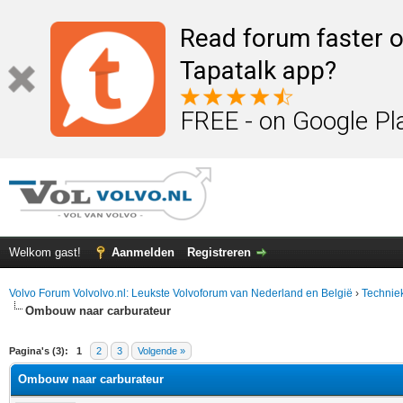
Read forum faster o
Tapatalk app?
FREE - on Google Pl
Welkom gast!
Aanmelden
Registreren
Volvo Forum Volvolvo.nl: Leukste Volvoforum van Nederland en België
›
Technie
Ombouw naar carburateur
elde waardering is 0
Pagina's (3):
1
2
3
Volgende »
Ombouw naar carburateur