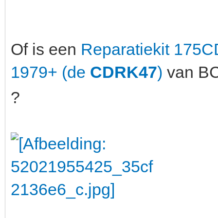
Of is een
Reparatiekit 175C
1979+ (de
CDRK47
)
van BC
?