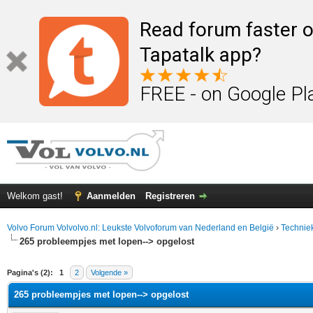
Read forum faster o
Tapatalk app?
FREE - on Google Pl
Welkom gast!
Aanmelden
Registreren
Volvo Forum Volvolvo.nl: Leukste Volvoforum van Nederland en België
›
Technie
265 probleempjes met lopen--> opgelost
elde waardering is 0
Pagina's (2):
1
2
Volgende »
265 probleempjes met lopen--> opgelost