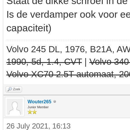
Staat de dikke schroef in d
Is de verdamper ook voor ee
capaciteit)
Volvo 245 DL, 1976, B21A, A
1990, 5d, 1.4, CVT
|
Volvo 340
Volvo XC70 2.5T automaat, 20
Zoek
Wouter265
Junior Member
26 July 2021, 16:13