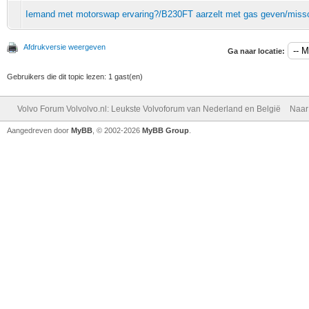
Iemand met motorswap ervaring?/B230FT aarzelt met gas geven/missc
Afdrukversie weergeven
Ga naar locatie:
Gebruikers die dit topic lezen: 1 gast(en)
Volvo Forum Volvolvo.nl: Leukste Volvoforum van Nederland en België
Naar
Aangedreven door
MyBB
, © 2002-2026
MyBB Group
.