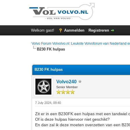
Welkom gast!
Aanmelden
Registreren
Volvo Forum Volvolvo.nl: Leukste Volvoforum van Nederland e
B230 FK hulpas
0 stemmen - gemiddelde waardering is 0
1
2
3
4
5
B230 FK hulpas
Volvo240
Senior Member
7 July 2024, 09:40
Zit er in een B230FK een hulpas met een tandwiel 
Of is deze hulpas hiervoor niet geschikt?
En dan zal ik deze moeten overzetten van een B23