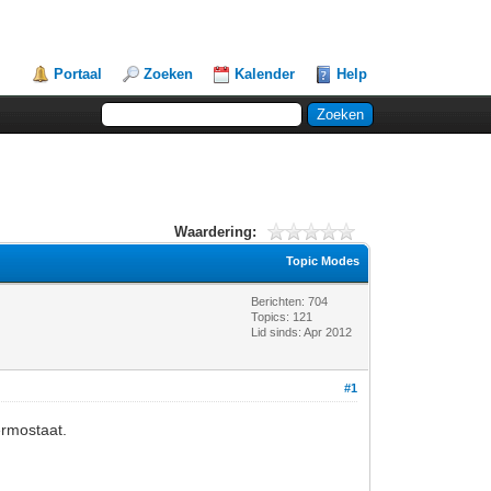
Portaal
Zoeken
Kalender
Help
Waardering:
Topic Modes
Berichten: 704
Topics: 121
Lid sinds: Apr 2012
#1
ermostaat.