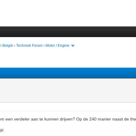
n België
›
Techniek Forum
›
Motor / Engine
om een verdeler aan te kunnen drijven? Op de 240 manier naast de th
0F.