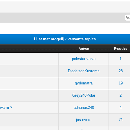
Lijst met mogelijk verwante topics
Auteur
Reacties
polestar-volvo
1
DiedelsonKustoms
28
gydomatra
19
Grey240Polar
2
-warm ?
adrianus240
4
jos evers
71