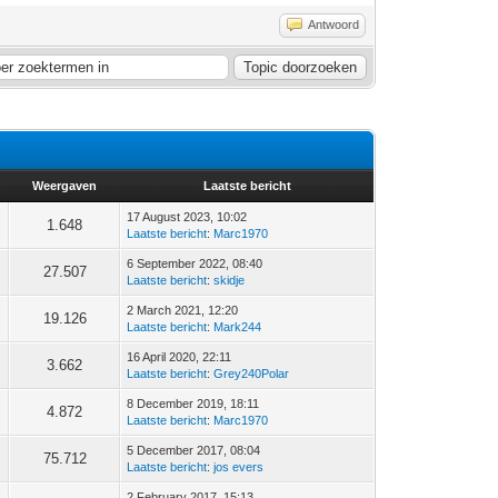
Antwoord
Weergaven
Laatste bericht
17 August 2023, 10:02
1.648
Laatste bericht
:
Marc1970
6 September 2022, 08:40
27.507
Laatste bericht
:
skidje
2 March 2021, 12:20
19.126
Laatste bericht
:
Mark244
16 April 2020, 22:11
3.662
Laatste bericht
:
Grey240Polar
8 December 2019, 18:11
4.872
Laatste bericht
:
Marc1970
5 December 2017, 08:04
75.712
Laatste bericht
:
jos evers
2 February 2017, 15:13