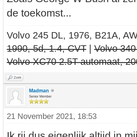
de toekomst...
Volvo 245 DL, 1976, B21A, A
1990, 5d, 1.4, CVT
|
Volvo 340
Volvo XC70 2.5T automaat, 20
Zoek
Madman
Senior Member
21 November 2021, 18:53
Ik rij dus eigenlijk altijd in 