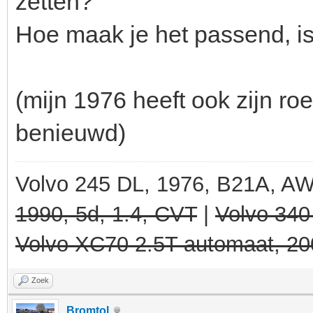
zetten?
Hoe maak je het passend, i
(mijn 1976 heeft ook zijn ro
benieuwd)
Volvo 245 DL, 1976, B21A, A
1990, 5d, 1.4, CVT
|
Volvo 340
Volvo XC70 2.5T automaat, 20
Zoek
Bromtol