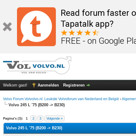
Read forum faster o
Tapatalk app?
FREE - on Google Pl
Welkom gast!
Aanmelden
Registreren
Volvo Forum Volvolvo.nl: Leukste Volvoforum van Nederland en België
›
Algemen
Volvo 245 L '75 (B200 -> B230)
elde waardering is 5
Pagina's (3):
1
2
3
Volgende »
Volvo 245 L '75 (B200 -> B230)