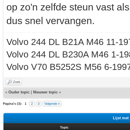
op zo'n zelfde steun vast al
dus snel vervangen.
Volvo 244 DL B21A M46 11-197
Volvo 244 DL B230A M46 1-19
Volvo V70 B5252S M56 6-199
Zoek
«
Ouder topic
|
Nieuwer topic
»
Pagina's (3):
1
2
3
Volgende »
Lijst met
Topic