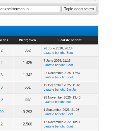
cties
Weergaven
Laatste bericht
26 June 2026, 20:14
2
352
Laatste bericht
:
Boet
7 June 2026, 11:15
2
1.425
Laatste bericht
:
Boet
22 December 2025, 17:57
8
1.342
Laatste bericht
:
Boet
15 December 2025, 11:18
3
651
Laatste bericht
:
BartJu
25 November 2025, 13:40
0
387
Laatste bericht
:
hek
1 September 2023, 21:03
20
9.293
Laatste bericht
:
Boet
17 November 2022, 18:11
2
2.560
Laatste bericht
:
Boet