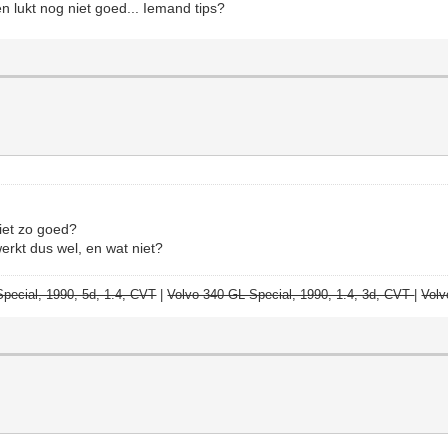
n lukt nog niet goed... Iemand tips?
iet zo goed?
erkt dus wel, en wat niet?
pecial, 1990, 5d, 1.4, CVT
|
Volvo 340 GL Special, 1990, 1.4, 3d, CVT
|
Volv