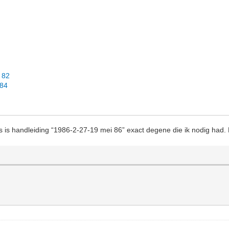
 82
 84
 is handleiding “1986-2-27-19 mei 86” exact degene die ik nodig had. H