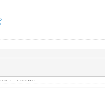
82
4
September 2021, 22:50 door
Boet
.)