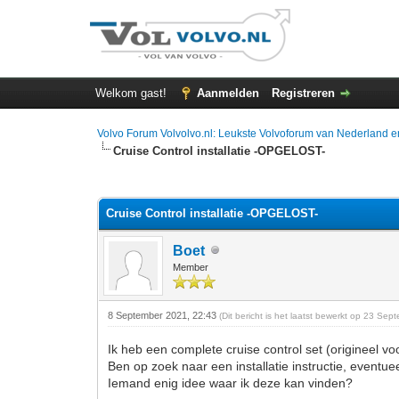
Welkom gast!
Aanmelden
Registreren
Volvo Forum Volvolvo.nl: Leukste Volvoforum van Nederland e
Cruise Control installatie -OPGELOST-
0 stemmen - gemiddelde waardering is 0
1
2
3
4
5
Cruise Control installatie -OPGELOST-
Boet
Member
8 September 2021, 22:43
(Dit bericht is het laatst bewerkt op 23 S
Ik heb een complete cruise control set (origineel vo
Ben op zoek naar een installatie instructie, eventuee
Iemand enig idee waar ik deze kan vinden?