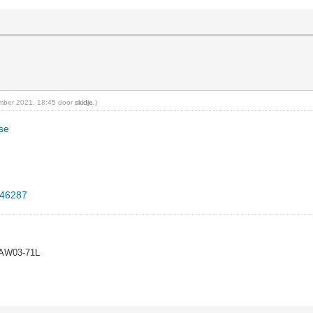
tember 2021, 18:45 door
skidje
.)
ise
346287
/AW03-71L