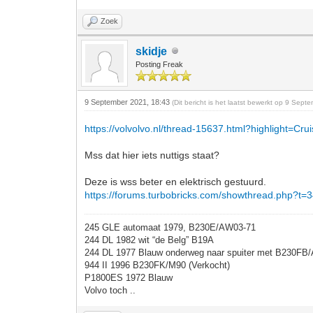
Zoek
skidje
Posting Freak
9 September 2021, 18:43
(Dit bericht is het laatst bewerkt op 9 Sep
https://volvolvo.nl/thread-15637.html?highlight=Cru
Mss dat hier iets nuttigs staat?
Deze is wss beter en elektrisch gestuurd.
https://forums.turbobricks.com/showthread.php?t=
245 GLE automaat 1979, B230E/AW03-71
244 DL 1982 wit “de Belg” B19A
244 DL 1977 Blauw onderweg naar spuiter met B230FB
944 II 1996 B230FK/M90 (Verkocht)
P1800ES 1972 Blauw
Volvo toch ..