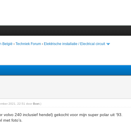
n België
›
Techniek Forum
›
Elektrische installatie / Electrical circuit
eptember 2021, 22:51 door
Boet
.)
or volvo 240 inclusief hendel) gekocht voor mijn super polar uit ‘93.
l met foto’s.