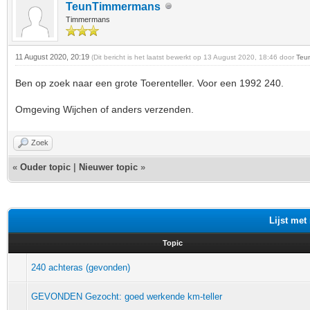
TeunTimmermans
Timmermans
11 August 2020, 20:19
(Dit bericht is het laatst bewerkt op 13 August 2020, 18:46 door
Teu
Ben op zoek naar een grote Toerenteller. Voor een 1992 240.
Omgeving Wijchen of anders verzenden.
Zoek
«
Ouder topic
|
Nieuwer topic
»
Lijst met
Topic
240 achteras (gevonden)
GEVONDEN Gezocht: goed werkende km-teller