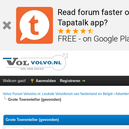
Read forum faster o
Tapatalk app?
FREE - on Google Pl
Welkom gast!
Aanmelden
Registreren
Volvo Forum Volvolvo.nl: Leukste Volvoforum van Nederland en België
›
Adverten
Grote Toerenteller (gevonden)
elde waardering is 4
Grote Toerenteller (gevonden)