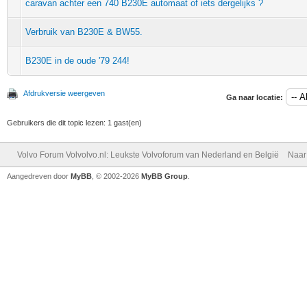
caravan achter een 740 B230E automaat of iets dergelijks ?
Verbruik van B230E & BW55.
B230E in de oude '79 244!
Afdrukversie weergeven
Ga naar locatie:
Gebruikers die dit topic lezen: 1 gast(en)
Volvo Forum Volvolvo.nl: Leukste Volvoforum van Nederland en België
Naar
Aangedreven door
MyBB
, © 2002-2026
MyBB Group
.