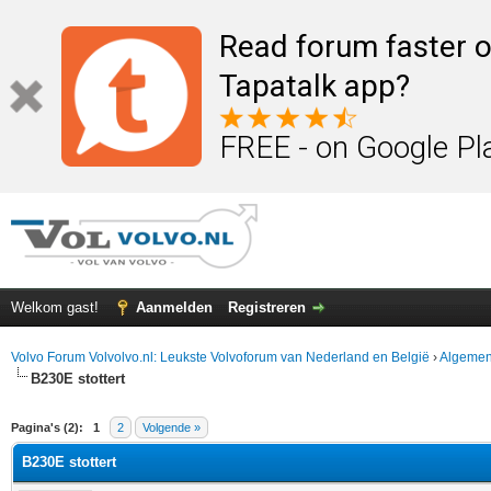
Read forum faster o
Tapatalk app?
FREE - on Google Pl
Welkom gast!
Aanmelden
Registreren
Volvo Forum Volvolvo.nl: Leukste Volvoforum van Nederland en België
›
Algemen
B230E stottert
elde waardering is 0
Pagina's (2):
1
2
Volgende »
B230E stottert