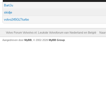
BartJu
skidje
volvo245GLTturbo
Volvo Forum Volvolvo.nl: Leukste Volvoforum van Nederland en België
Naar
Aangedreven door
MyBB
, © 2002-2026
MyBB Group
.