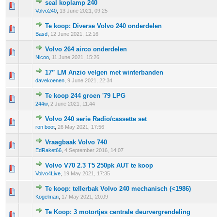
seal koplamp 240
0 stem - 0 van 5 gemiddeld
1
2
3
4
5
Volvo240
,
13 June 2021, 09:25
Te koop: Diverse Volvo 240 onderdelen
0 stem - 0 van 5 gemiddeld
1
2
3
4
5
Basd
,
12 June 2021, 12:16
Volvo 264 airco onderdelen
0 stem - 0 van 5 gemiddeld
1
2
3
4
5
Nicoo
,
11 June 2021, 15:26
17” LM Anzio velgen met winterbanden
0 stem - 0 van 5 gemiddeld
1
2
3
4
5
davekoenen
,
9 June 2021, 22:34
Te koop 244 groen '79 LPG
0 stem - 0 van 5 gemiddeld
1
2
3
4
5
244w
,
2 June 2021, 11:44
Volvo 240 serie Radio/cassette set
0 stem - 0 van 5 gemiddeld
1
2
3
4
5
ron boot
,
26 May 2021, 17:56
Vraagbaak Volvo 740
0 stem - 0 van 5 gemiddeld
1
2
3
4
5
EdRaket66
,
4 September 2016, 14:07
Volvo V70 2.3 T5 250pk AUT te koop
0 stem - 0 van 5 gemiddeld
1
2
3
4
5
Volvo4Live
,
19 May 2021, 17:35
Te koop: tellerbak Volvo 240 mechanisch (<1986)
0 stem - 0 van 5 gemiddeld
1
2
3
4
5
Kogelman
,
17 May 2021, 20:09
Te Koop: 3 motortjes centrale deurvergrendeling
0 stem - 0 van 5 gemiddeld
1
2
3
4
5