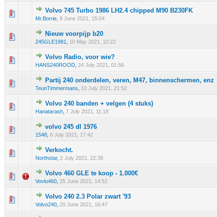
Volvo 745 Turbo 1986 LH2.4 chipped M90 B230FK
0 stem - 0 van 5 gemiddeld
1
2
3
4
5
Mr.Borrie
,
9 June 2021, 15:04
Nieuw voorpijp b20
0 stem - 0 van 5 gemiddeld
1
2
3
4
5
245GLE1981
,
10 May 2021, 10:22
Volvo Radio, voor wie?
0 stem - 0 van 5 gemiddeld
1
2
3
4
5
HANS240ROOD
,
24 July 2021, 01:56
Partij 240 onderdelen, veren, M47, binnenschermen, enz
0 stem - 0 van 5 gemiddeld
1
2
3
4
5
TeunTimmermans
,
10 July 2021, 21:52
Volvo 240 banden + velgen (4 stuks)
0 stem - 0 van 5 gemiddeld
1
2
3
4
5
Hanatarash
,
7 July 2021, 11:18
volvo 245 dl 1976
0 stem - 0 van 5 gemiddeld
1
2
3
4
5
1548
,
6 July 2021, 17:42
Verkocht.
0 stem - 0 van 5 gemiddeld
1
2
3
4
5
Northstar
,
2 July 2021, 22:38
Volvo 460 GLE te koop - 1.000€
0 stem - 0 van 5 gemiddeld
1
2
3
4
5
Vovlo460
,
25 June 2021, 14:52
Volvo 240 2.3 Polar zwart '93
0 stem - 0 van 5 gemiddeld
1
2
3
4
5
Volvo240
,
20 June 2021, 16:47