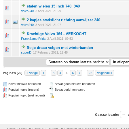
stalen wielen 15 inch 740, 940
0 stem - 0 van 5 gemiddeld
1
2
3
4
5
Volvo240
,
3 April 2021, 21:29
2 kapjes stadslicht richting aanwijzer 240
0 stem - 0 van 5 gemiddeld
1
2
3
4
5
Volvo240
,
3 April 2021, 21:07
Krachtige Volvo 164 - VERKOCHT
0 stem - 0 van 5 gemiddeld
1
2
3
4
5
Frank&amp;Frida
,
2 April 2021, 09:53
Setje draco velgen met winterbanden
0 stem - 0 van 5 gemiddeld
1
2
3
4
5
superD
,
17 February 2021, 12:48
Pagina's (22):
« Vorige
1
...
3
4
5
6
7
...
22
Volgende »
Bevat nieuwe berichten
Bevat geen nieuwe berichten
Populair topic (recent)
Bevat berichten van u
Populair topic (niet recent)
Ga naar locatie: