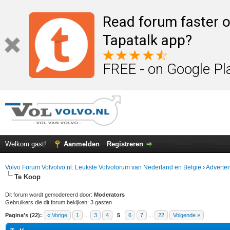
Read forum faster o
Tapatalk app?
FREE - on Google Pl
Welkom gast!
Aanmelden
Registreren
Volvo Forum Volvolvo.nl: Leukste Volvoforum van Nederland en België
›
Adverten
Te Koop
Dit forum wordt gemodereerd door:
Moderators
Gebruikers die dit forum bekijken: 3 gasten
Pagina's (22):
« Vorige
1
...
3
4
5
6
7
...
22
Volgende »