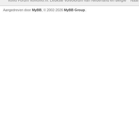
Volvo Forum Volvolvo.nl: Leukste Volvoforum van Nederland en België
Naar
Aangedreven door
MyBB
, © 2002-2026
MyBB Group
.