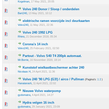
Kogelman
,
17 May 2021, 20:05
Volvo 240 Donor / Sloop / onderdelen
0 stem - 0 van 5 gemiddeld
1
2
3
4
5
Bart240
,
13 May 2021, 10:12
elektrische ramen voorzijde incl deurkaarten
0 stem - 0 van 5 gemiddeld
1
2
3
4
5
Volvo240
,
11 May 2021, 22:36
Volvo 240 1992 LPG
0 stem - 0 van 5 gemiddeld
1
2
3
4
5
Rhino
,
21 December 2018, 05:34
Corona's 14 inch
0 stem - 0 van 5 gemiddeld
1
2
3
4
5
Volvo240
,
25 February 2021, 02:50
Partout - Volvo S40 T4 200pk automaat.
0 stem - 0 van 5 gemiddeld
1
2
3
4
5
Mr.Borrie
,
16 November 2020, 18:14
Kunststof wielkastbeschermer achter 240
0 stem - 0 van 5 gemiddeld
1
2
3
4
5
Nicolaas H
,
24 April 2021, 11:36
Volvo 240 '90 LPG (G3!) / airco / Pullman
(Pagina's:
1
2
)
0 stem - 0 van 5 gemiddeld
1
2
3
4
5
Hanatarash
,
11 April 2021, 22:02
Nieuwe Volvo waterpomp
0 stem - 0 van 5 gemiddeld
1
2
3
4
5
gydomatra
,
4 April 2021, 14:27
Hydra velgen 16 inch
0 stem - 0 van 5 gemiddeld
1
2
3
4
5
gydomatra
,
29 January 2021, 23:09