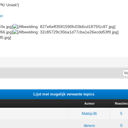
PK/ Uniek!)
er
Lijst met mogelijk verwante topics
Auteur
Reacties
Mattijs36
5
denvro
0