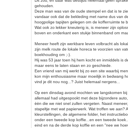
Dit zou, en daar was destijds helemaal geen sprake
gehouden.
Deze man was van de oude stempel en dat is te zien
vandaar ook dat de bekleding met name dus van de 
hoogpolige tapijten gelegen om de kofferruimte te
Wat ook zo lekker kneuterig is, is meneer zijn opl
boven en onderkant een stukje binnenband om maar 
Meneer heeft zijn werkbare leven volbracht als lok
zijn melk route de lokale horeca te voorzien van vat
boekhouding om ;-).
Hij was 53 jaar toen hij hem kocht en inmiddels is
maar eens te laten staan en zo geschiede.
Een vriend van mij werkt bij zo een site waarbij m
kon mijn enthousiasme maar moeilijk in bedwang ho
vind je dit nou nog...? Juist helemaal nergens...
Op een dinsdag avond mochten we langskomen bij m
allemaal had uitgespookt met deze bijzondere auto,
èèn die we niet snel zullen vergeten. Naast meneer, 
stapeltje met wat papierwerk. Wat troffen we aan? Al
kleurstellingen, de algemene folder, het instructi
onder een tweede kop koffie...en een tweede koek.
eind en na de derde kop koffie en een "nee we hoe