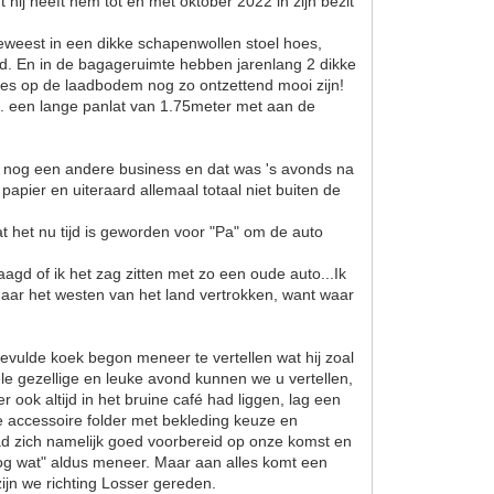
ij heeft hem tot en met oktober 2022 in zijn bezit
geweest in een dikke schapenwollen stoel hoes,
nd. En in de bagageruimte hebben jarenlang 2 dikke
jes op de laadbodem nog zo ontzettend mooi zijn!
... een lange panlat van 1.75meter met aan de
ter nog een andere business en dat was 's avonds na
papier en uiteraard allemaal totaal niet buiten de
t het nu tijd is geworden voor "Pa" om de auto
gd of ik het zag zitten met zo een oude auto...Ik
aar het westen van het land vertrokken, want waar
ulde koek begon meneer te vertellen wat hij zoal
le gezellige en leuke avond kunnen we u vertellen,
 ook altijd in het bruine café had liggen, lag een
 de accessoire folder met bekleding keuze en
had zich namelijk goed voorbereid op onze komst en
og wat" aldus meneer. Maar aan alles komt een
jn we richting Losser gereden.