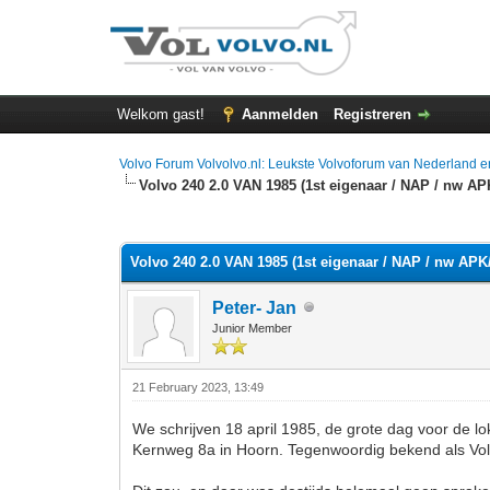
Welkom gast!
Aanmelden
Registreren
Volvo Forum Volvolvo.nl: Leukste Volvoforum van Nederland e
Volvo 240 2.0 VAN 1985 (1st eigenaar / NAP / nw AP
0 stemmen - gemiddelde waardering is 0
1
2
3
4
5
Volvo 240 2.0 VAN 1985 (1st eigenaar / NAP / nw APK/
Peter- Jan
Junior Member
21 February 2023, 13:49
We schrijven 18 april 1985, de grote dag voor de l
Kernweg 8a in Hoorn. Tegenwoordig bekend als Vol