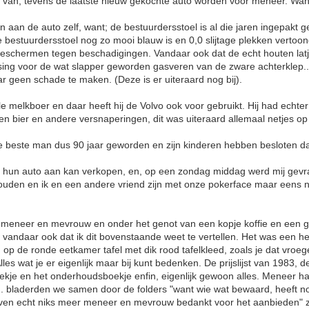
 van, tevens de laatste nieuw gekochte auto worden voor meneer. Want h
 aan de auto zelf, want; de bestuurdersstoel is al die jaren ingepakt 
bestuurdersstoel nog zo mooi blauw is en 0,0 slijtage plekken vertoo
 beschermen tegen beschadigingen. Vandaar ook dat de echt houten lat
ossing voor de wat slapper geworden gasveren van de zware achterklep
geen schade te maken. (Deze is er uiteraard nog bij).
ale melkboer en daar heeft hij de Volvo ook voor gebruikt. Hij had ech
en bier en andere versnaperingen, dit was uiteraard allemaal netjes op 
 de beste man dus 90 jaar geworden en zijn kinderen hebben besloten da
en hun auto aan kan verkopen, en, op een zondag middag werd mij gevraa
uden en ik en een andere vriend zijn met onze pokerface maar eens n
eneer en mevrouw en onder het genot van een kopje koffie en een gev
 vandaar ook dat ik dit bovenstaande weet te vertellen. Het was een he
op de ronde eetkamer tafel met dik rood tafelkleed, zoals je dat vroeger
les wat je er eigenlijk maar bij kunt bedenken. De prijslijst van 1983,
eboekje en het onderhoudsboekje enfin, eigenlijk gewoon alles. Meneer 
.. bladerden we samen door de folders "want wie wat bewaard, heeft n
ven echt niks meer meneer en mevrouw bedankt voor het aanbieden" zi