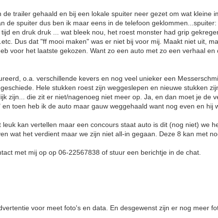
trailer gehaald en bij een lokale spuiter neer gezet om wat kleine im
n de spuiter dus ben ik maar eens in de telefoon geklommen...spuiter: 
g tijd en druk druk ... wat bleek nou, het roest monster had grip gekre
etc. Dus dat "ff mooi maken" was er niet bij voor mij. Maakt niet uit, 
k heb voor het laatste gekozen. Want zo een auto met zo een verhaal e
reerd, o.a. verschillende kevers en nog veel unieker een Messerschmitt
 zo geschiede. Hele stukken roest zijn weggeslepen en nieuwe stukken z
jk zijn... die zit er niet/nagenoeg niet meer op. Ja, en dan moet je de
 en toen heb ik de auto maar gauw weggehaald want nog even en hij w
st leuk kan vertellen maar een concours staat auto is dit (nog niet) we
en wat het verdient maar we zijn niet all-in gegaan. Deze 8 kan met no
tact met mij op op 06-22567838 of stuur een berichtje in de chat.
dvertentie voor meet foto's en data. En desgewenst zijn er nog meer fo