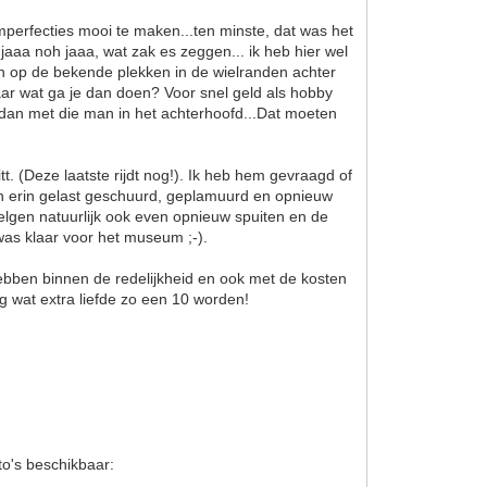
perfecties mooi te maken...ten minste, dat was het
jaaa noh jaaa, wat zak es zeggen... ik heb hier wel
gen op de bekende plekken in de wielranden achter
maar wat ga je dan doen? Voor snel geld als hobby
n dan met die man in het achterhoofd...Dat moeten
. (Deze laatste rijdt nog!). Ik heb hem gevraagd of
ijn erin gelast geschuurd, geplamuurd en opnieuw
 velgen natuurlijk ook even opnieuw spuiten en de
as klaar voor het museum ;-).
 hebben binnen de redelijkheid en ook met de kosten
g wat extra liefde zo een 10 worden!
to's beschikbaar: