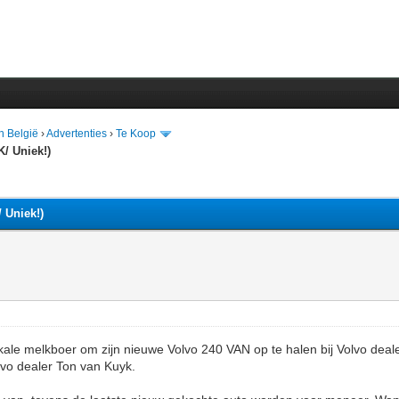
n België
›
Advertenties
›
Te Koop
K/ Uniek!)
 Uniek!)
okale melkboer om zijn nieuwe Volvo 240 VAN op te halen bij Volvo deal
vo dealer Ton van Kuyk.