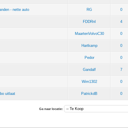
nden - nette auto
RG
0
FDDRnl
4
MaartenVolvoC30
0
Hartkamp
0
Pedor
0
Gandalf
7
Wim1302
0
o uitlaat
PatrickdB
0
Ga naar locatie: