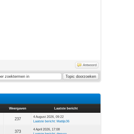
Antwoord
Weergaven
Laatste bericht
4 August 2026, 09:22
237
Laatste bericht
:
Mattijs36
4 April 2026, 17:08
373
Laatste bericht
:
denvro