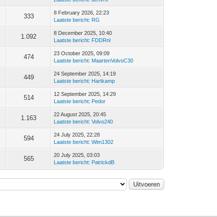
8 February 2026, 22:23
333
Laatste bericht
:
RG
8 December 2025, 10:40
1.092
Laatste bericht
:
FDDRnl
23 October 2025, 09:09
474
Laatste bericht
:
MaartenVolvoC30
24 September 2025, 14:19
449
Laatste bericht
:
Hartkamp
12 September 2025, 14:29
514
Laatste bericht
:
Pedor
22 August 2025, 20:45
1.163
Laatste bericht
:
Volvo240
24 July 2025, 22:28
594
Laatste bericht
:
Wim1302
20 July 2025, 03:03
565
Laatste bericht
:
PatrickdB