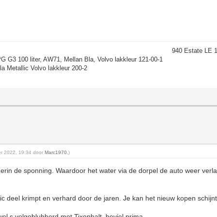
940 Estate LE 
 G3 100 liter, AW71, Mellan Bla, Volvo lakkleur 121-00-1
 Metallic Volvo lakkleur 200-2
ber 2022, 19:34 door
Marc1970
.)
erin de sponning. Waardoor het water via de dorpel de auto weer verlaat
lastic deel krimpt en verhard door de jaren. Je kan het nieuw kopen schijnt
el s volgeblubberd met Tixophalt, beviel prima.