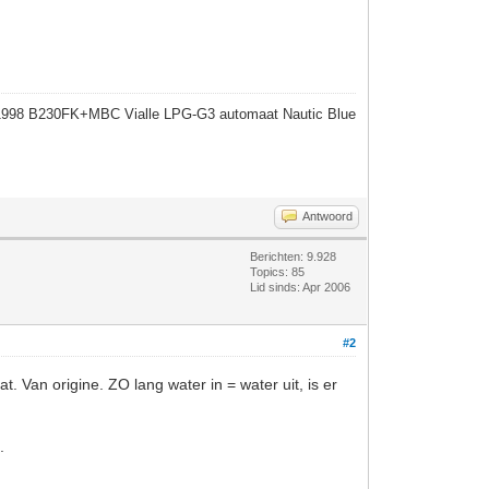
1998 B230FK+MBC Vialle LPG-G3 automaat Nautic Blue
Antwoord
Berichten: 9.928
Topics: 85
Lid sinds: Apr 2006
#2
. Van origine. ZO lang water in = water uit, is er
.