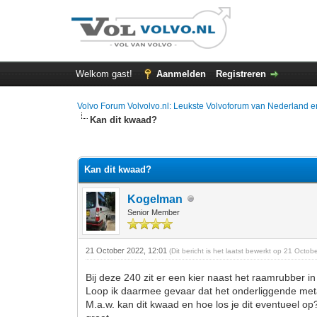
Welkom gast!
Aanmelden
Registreren
Volvo Forum Volvolvo.nl: Leukste Volvoforum van Nederland e
Kan dit kwaad?
0 stemmen - gemiddelde waardering is 0
1
2
3
4
5
Kan dit kwaad?
Kogelman
Senior Member
21 October 2022, 12:01
(Dit bericht is het laatst bewerkt op 21 Octo
Bij deze 240 zit er een kier naast het raamrubber 
Loop ik daarmee gevaar dat het onderliggende meta
M.a.w. kan dit kwaad en hoe los je dit eventueel op