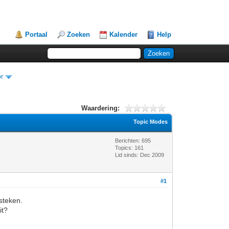
Portaal
Zoeken
Kalender
Help
or
Waardering:
Topic Modes
Berichten: 695
Topics: 161
Lid sinds: Dec 2009
#1
steken.
it?