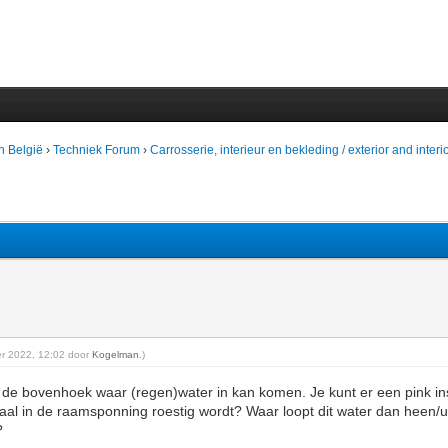
n België
›
Techniek Forum
›
Carrosserie, interieur en bekleding / exterior and interi
ber 2022, 12:02 door
Kogelman
.)
in de bovenhoek waar (regen)water in kan komen. Je kunt er een pink in
al in de raamsponning roestig wordt? Waar loopt dit water dan heen/u
?