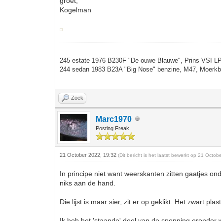
groet,
Kogelman
245 estate 1976 B230F "De ouwe Blauwe", Prins VSI LPG
244 sedan 1983 B23A "Big Nose" benzine, M47, Moerkbla
Zoek
Marc1970
Posting Freak
21 October 2022, 19:32
(Dit bericht is het laatst bewerkt op 21 Octo
In principe niet want weerskanten zitten gaatjes ond
niks aan de hand.
Die lijst is maar sier, zit er op geklikt. Het zwart p
Ik heb het 'staande' deel van de sponning eronder w