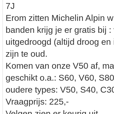
7J
Erom zitten Michelin Alpin 
banden krijg je er gratis bij 
uitgedroogd (altijd droog en
zijn te oud.
Komen van onze V50 af, maar
geschikt o.a.: S60, V60, S8
oudere types: V50, S40, C3
Vraagprijs: 225,-
Velgen zien er keurig uit.