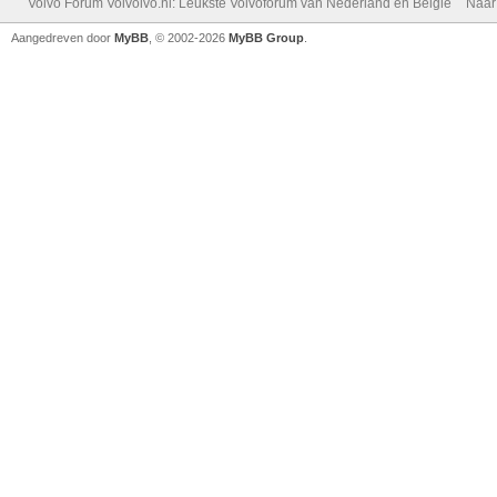
Volvo Forum Volvolvo.nl: Leukste Volvoforum van Nederland en België
Naar
Aangedreven door
MyBB
, © 2002-2026
MyBB Group
.