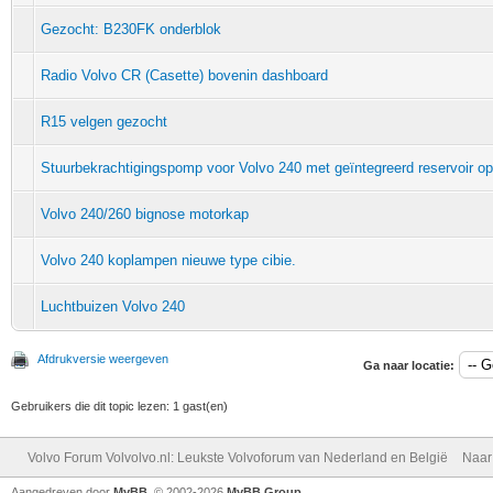
Gezocht: B230FK onderblok
Radio Volvo CR (Casette) bovenin dashboard
R15 velgen gezocht
Stuurbekrachtigingspomp voor Volvo 240 met geïntegreerd reservoir o
Volvo 240/260 bignose motorkap
Volvo 240 koplampen nieuwe type cibie.
Luchtbuizen Volvo 240
Afdrukversie weergeven
Ga naar locatie:
Gebruikers die dit topic lezen: 1 gast(en)
Volvo Forum Volvolvo.nl: Leukste Volvoforum van Nederland en België
Naar
Aangedreven door
MyBB
, © 2002-2026
MyBB Group
.