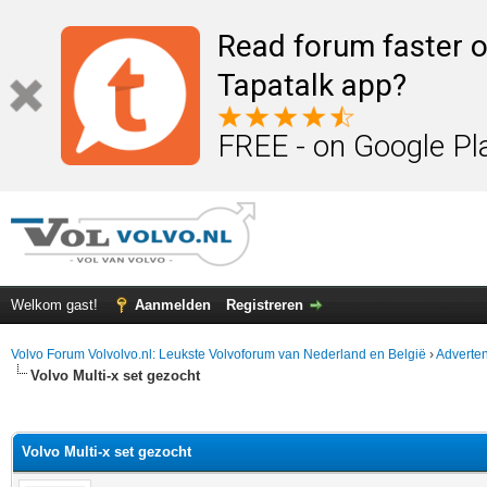
Read forum faster o
Tapatalk app?
FREE - on Google Pl
Welkom gast!
Aanmelden
Registreren
Volvo Forum Volvolvo.nl: Leukste Volvoforum van Nederland en België
›
Adverten
Volvo Multi-x set gezocht
elde waardering is 0
Volvo Multi-x set gezocht