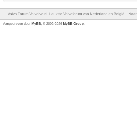
Volvo Forum Volvolvo.nl: Leukste Volvoforum van Nederland en België
Naar
Aangedreven door
MyBB
, © 2002-2026
MyBB Group
.