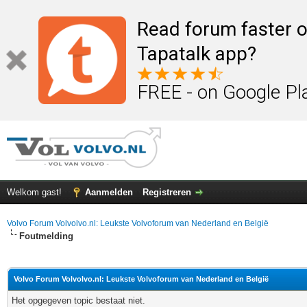
Read forum faster o
Tapatalk app?
FREE - on Google Pl
Welkom gast!
Aanmelden
Registreren
Volvo Forum Volvolvo.nl: Leukste Volvoforum van Nederland en België
Foutmelding
Volvo Forum Volvolvo.nl: Leukste Volvoforum van Nederland en België
Het opgegeven topic bestaat niet.