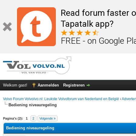
Read forum faster o
Tapatalk app?
FREE - on Google Pl
Welkom gast!
Aanmelden
Registreren
Volvo Forum Volvolvo.nl: Leukste Volvoforum van Nederland en België
›
Adverten
Bediening niveauregeling
elde waardering is 0
Pagina's (2):
1
2
Volgende »
Bediening niveauregeling