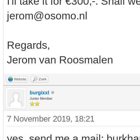
I'll take it for €300,-. Shall
jerom@osomo.nl
Regards,
Jerom van Roosmalen
Website
Zoek
burgixxl
Junior Member
7 November 2019, 18:21
yes, send me a mail: burkh