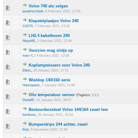
Volvo 740 alu velgen
0 stem - 0 van 5 gemiddeld
1
2
3
4
5
paulenschede
,
8 February 2021, 17:50
Klepstelplaatjes Volvo 240
0 stem - 0 van 5 gemiddeld
1
2
3
4
5
CK070
,
7 February 2021, 13:20
LH2.4 kabelboom 240
0 stem - 0 van 5 gemiddeld
1
2
3
4
5
Nique88
,
2 February 2021, 23:46
Voorzien mag slotje op
0 stem - 0 van 5 gemiddeld
1
2
3
4
5
marc-f
,
2 February 2021, 12:06
Koplampwissers voor Volvo 240
0 stem - 0 van 5 gemiddeld
1
2
3
4
5
EliasL
,
29 January 2021, 17:31
Wieldop 140/160 serie
0 stem - 0 van 5 gemiddeld
1
2
3
4
5
Hansepans
,
7 January 2021, 11:08
Olie temperatuur sensor
(Pagina's:
1
2
)
0 stem - 0 van 5 gemiddeld
1
2
3
4
5
DanielR
,
19 January 2021, 09:57
Bestuurdersstoel Volvo 144/164 zwart leer
0 stem - 0 van 5 gemiddeld
1
2
3
4
5
bartboos
,
26 January 2021, 15:52
Bumperstrips 244 achter, zwart
0 stem - 0 van 5 gemiddeld
1
2
3
4
5
Rob
,
9 December 2020, 12:40