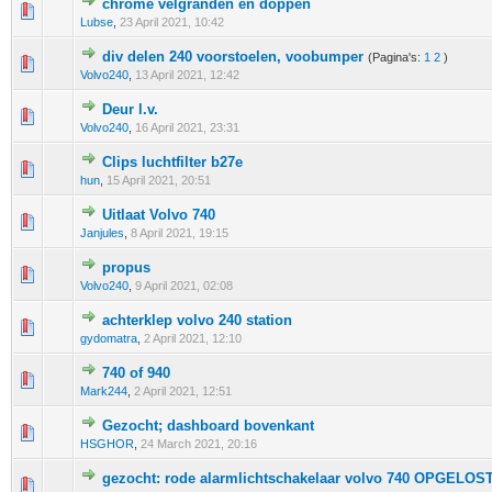
chrome velgranden en doppen
0 stem - 0 van 5 gemiddeld
1
2
3
4
5
Lubse
,
23 April 2021, 10:42
div delen 240 voorstoelen, voobumper
(Pagina's:
1
2
)
0 stem - 0 van 5 gemiddeld
1
2
3
4
5
Volvo240
,
13 April 2021, 12:42
Deur l.v.
0 stem - 0 van 5 gemiddeld
1
2
3
4
5
Volvo240
,
16 April 2021, 23:31
Clips luchtfilter b27e
0 stem - 0 van 5 gemiddeld
1
2
3
4
5
hun
,
15 April 2021, 20:51
Uitlaat Volvo 740
0 stem - 0 van 5 gemiddeld
1
2
3
4
5
Janjules
,
8 April 2021, 19:15
propus
0 stem - 0 van 5 gemiddeld
1
2
3
4
5
Volvo240
,
9 April 2021, 02:08
achterklep volvo 240 station
0 stem - 0 van 5 gemiddeld
1
2
3
4
5
gydomatra
,
2 April 2021, 12:10
740 of 940
0 stem - 0 van 5 gemiddeld
1
2
3
4
5
Mark244
,
2 April 2021, 12:51
Gezocht; dashboard bovenkant
0 stem - 0 van 5 gemiddeld
1
2
3
4
5
HSGHOR
,
24 March 2021, 20:16
gezocht: rode alarmlichtschakelaar volvo 740 OPGELOS
0 stem - 0 van 5 gemiddeld
1
2
3
4
5