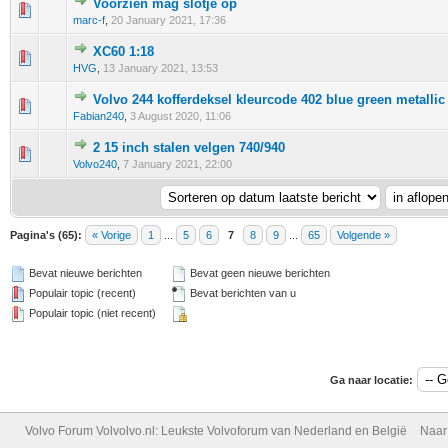
Voorzien mag slotje op
0 stem - 0 van 5 gemiddeld
1
2
3
4
5
marc-f
,
20 January 2021, 17:36
XC60 1:18
0 stem - 0 van 5 gemiddeld
1
2
3
4
5
HVG
,
13 January 2021, 13:53
Volvo 244 kofferdeksel kleurcode 402 blue green metallic
0 stem - 0 van 5 gemiddeld
1
2
3
4
5
Fabian240
,
3 August 2020, 11:06
2 15 inch stalen velgen 740/940
0 stem - 0 van 5 gemiddeld
1
2
3
4
5
Volvo240
,
7 January 2021, 22:00
Pagina's (65):
« Vorige
1
...
5
6
7
8
9
...
65
Volgende »
Bevat nieuwe berichten
Bevat geen nieuwe berichten
Populair topic (recent)
Bevat berichten van u
Populair topic (niet recent)
Ga naar locatie:
Volvo Forum Volvolvo.nl: Leukste Volvoforum van Nederland en België
Naar