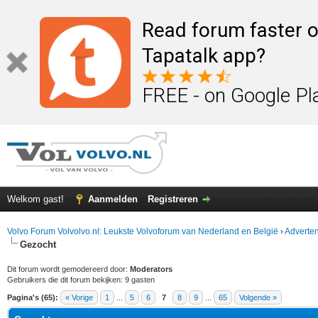
Read forum faster o
Tapatalk app?
FREE - on Google Pl
Welkom gast!
Aanmelden
Registreren
Volvo Forum Volvolvo.nl: Leukste Volvoforum van Nederland en België
›
Adverten
Gezocht
Dit forum wordt gemodereerd door:
Moderators
Gebruikers die dit forum bekijken: 9 gasten
Pagina's (65):
« Vorige
1
...
5
6
7
8
9
...
65
Volgende »