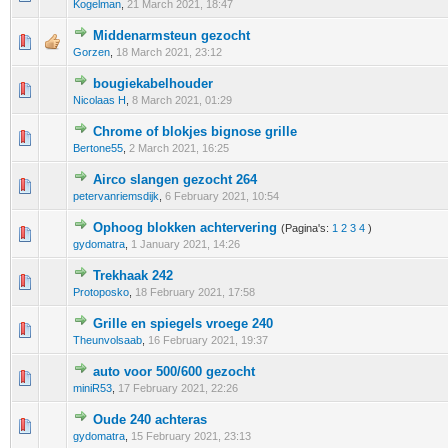
Kogelman
,
21 March 2021, 18:47
Middenarmsteun gezocht
0 stem - 0 van 5 gemiddeld
1
2
3
4
5
Gorzen
,
18 March 2021, 23:12
bougiekabelhouder
0 stem - 0 van 5 gemiddeld
1
2
3
4
5
Nicolaas H
,
8 March 2021, 01:29
Chrome of blokjes bignose grille
0 stem - 0 van 5 gemiddeld
1
2
3
4
5
Bertone55
,
2 March 2021, 16:25
Airco slangen gezocht 264
0 stem - 0 van 5 gemiddeld
1
2
3
4
5
petervanriemsdijk
,
6 February 2021, 10:54
Ophoog blokken achtervering
(Pagina's:
1
2
3
4
)
0 stem - 0 van 5 gemiddeld
1
2
3
4
5
gydomatra
,
1 January 2021, 14:26
Trekhaak 242
0 stem - 0 van 5 gemiddeld
1
2
3
4
5
Protoposko
,
18 February 2021, 17:58
Grille en spiegels vroege 240
0 stem - 0 van 5 gemiddeld
1
2
3
4
5
Theunvolsaab
,
16 February 2021, 19:37
auto voor 500/600 gezocht
0 stem - 0 van 5 gemiddeld
1
2
3
4
5
miniR53
,
17 February 2021, 22:26
Oude 240 achteras
0 stem - 0 van 5 gemiddeld
1
2
3
4
5
gydomatra
,
15 February 2021, 23:13