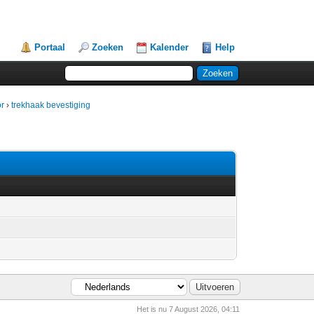
Portaal
Zoeken
Kalender
Help
or
›
trekhaak bevestiging
Het is nu 7 August 2026, 04:11