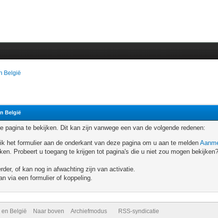
n België
n België
 pagina te bekijken. Dit kan zijn vanwege een van de volgende redenen:
ruik het formulier aan de onderkant van deze pagina om u aan te melden
Aanme
n. Probeert u toegang te krijgen tot pagina's die u niet zou mogen bekijken?
er, of kan nog in afwachting zijn van activatie.
n via een formulier of koppeling.
 en België
Naar boven
Archiefmodus
RSS-syndicatie